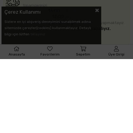
Siparişlerinizi
16:00
Hafta içi saat
'ya kadar
Çerez Kullanımı
12:00
Cumartesi saat
'ye kadar
Sizlere en iyi alışveriş deneyimini sunabilmek adına
yurtiçi kargo
Paketleyerek
ile gönderim yapmaktayız.
sitemizde çerezler(cookies) kullanmaktayız. Detaylı
Pazar günleri ve resmi tatillerde kapalıyız.
bilgi için lütfen
tıklayınız.
Anasayfa
Favorilerim
Sepetim
Üye Girişi
ÜCRETSİZ KARGO
5.000 ₺
ve üzeri siparişlerinizde kargo bizden.
5.000 ₺
174,99 ₺
altındaki siparişleriniz için
kargo
ücreti yansıtılmaktadır.