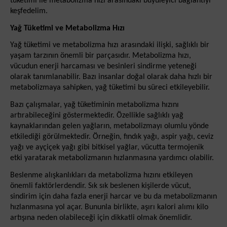
tüketimi ile metabolizma hızı arasındaki büyüleyici bağlantıyı
keşfedelim.
Yağ Tüketimi ve Metabolizma Hızı
Yağ tüketimi ve metabolizma hızı arasındaki ilişki, sağlıklı bir
yaşam tarzının önemli bir parçasıdır. Metabolizma hızı,
vücudun enerji harcaması ve besinleri sindirme yeteneği
olarak tanımlanabilir. Bazı insanlar doğal olarak daha hızlı bir
metabolizmaya sahipken, yağ tüketimi bu süreci etkileyebilir.
Bazı çalışmalar, yağ tüketiminin metabolizma hızını
artırabileceğini göstermektedir. Özellikle sağlıklı yağ
kaynaklarından gelen yağların, metabolizmayı olumlu yönde
etkilediği görülmektedir. Örneğin, fındık yağı, aspir yağı, ceviz
yağı ve ayçiçek yağı gibi bitkisel yağlar, vücutta termojenik
etki yaratarak metabolizmanın hızlanmasına yardımcı olabilir.
Beslenme alışkanlıkları da metabolizma hızını etkileyen
önemli faktörlerdendir. Sık sık beslenen kişilerde vücut,
sindirim için daha fazla enerji harcar ve bu da metabolizmanın
hızlanmasına yol açar. Bununla birlikte, aşırı kalori alımı kilo
artışına neden olabileceği için dikkatli olmak önemlidir.