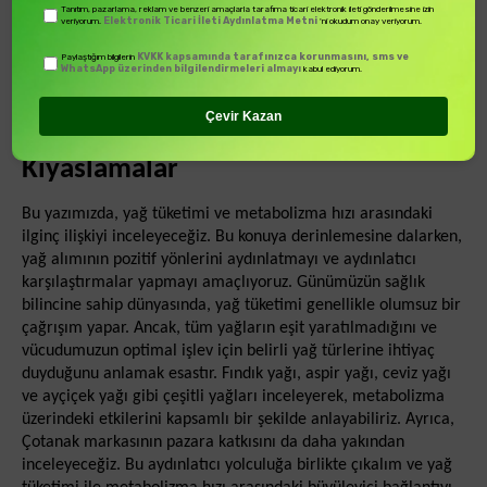
Tanıtım, pazarlama, reklam ve benzeri amaçlarla tarafıma ticari elektronik ileti gönderilmesine izin
Elektronik Ticari İleti Aydınlatma Metni
veriyorum.
'ni okudum onay veriyorum.
KVKK kapsamında tarafınızca korunmasını, sms ve
Paylaştığım bilgilerin
WhatsApp üzerinden bilgilendirmeleri almayı
kabul ediyorum.
Yağ Tüketimi ve Metabolizma Hızı
Çevir Kazan
İlişkisi: Olumlu Yönler ve
Kıyaslamalar
Bu yazımızda, yağ tüketimi ve metabolizma hızı arasındaki
ilginç ilişkiyi inceleyeceğiz. Bu konuya derinlemesine dalarken,
yağ alımının pozitif yönlerini aydınlatmayı ve aydınlatıcı
karşılaştırmalar yapmayı amaçlıyoruz. Günümüzün sağlık
bilincine sahip dünyasında, yağ tüketimi genellikle olumsuz bir
çağrışım yapar. Ancak, tüm yağların eşit yaratılmadığını ve
vücudumuzun optimal işlev için belirli yağ türlerine ihtiyaç
duyduğunu anlamak esastır. Fındık yağı, aspir yağı, ceviz yağı
ve ayçiçek yağı gibi çeşitli yağları inceleyerek, metabolizma
üzerindeki etkilerini kapsamlı bir şekilde anlayabiliriz. Ayrıca,
Çotanak markasının pazara katkısını da daha yakından
inceleyeceğiz. Bu aydınlatıcı yolculuğa birlikte çıkalım ve yağ