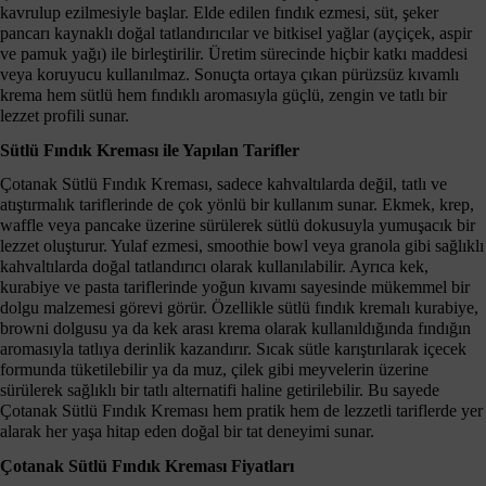
kavrulup ezilmesiyle başlar. Elde edilen fındık ezmesi, süt, şeker
pancarı kaynaklı doğal tatlandırıcılar ve bitkisel yağlar (ayçiçek, aspir
ve pamuk yağı) ile birleştirilir. Üretim sürecinde hiçbir katkı maddesi
veya koruyucu kullanılmaz. Sonuçta ortaya çıkan pürüzsüz kıvamlı
krema hem sütlü hem fındıklı aromasıyla güçlü, zengin ve tatlı bir
lezzet profili sunar.
Sütlü Fındık Kreması ile Yapılan Tarifler
Çotanak Sütlü Fındık Kreması, sadece kahvaltılarda değil, tatlı ve
atıştırmalık tariflerinde de çok yönlü bir kullanım sunar. Ekmek, krep,
waffle veya pancake üzerine sürülerek sütlü dokusuyla yumuşacık bir
lezzet oluşturur. Yulaf ezmesi, smoothie bowl veya granola gibi sağlıklı
kahvaltılarda doğal tatlandırıcı olarak kullanılabilir. Ayrıca kek,
kurabiye ve pasta tariflerinde yoğun kıvamı sayesinde mükemmel bir
dolgu malzemesi görevi görür. Özellikle sütlü fındık kremalı kurabiye,
browni dolgusu ya da kek arası krema olarak kullanıldığında fındığın
aromasıyla tatlıya derinlik kazandırır. Sıcak sütle karıştırılarak içecek
formunda tüketilebilir ya da muz, çilek gibi meyvelerin üzerine
sürülerek sağlıklı bir tatlı alternatifi haline getirilebilir. Bu sayede
Çotanak Sütlü Fındık Kreması hem pratik hem de lezzetli tariflerde yer
alarak her yaşa hitap eden doğal bir tat deneyimi sunar.
Çotanak Sütlü Fındık Kreması Fiyatları