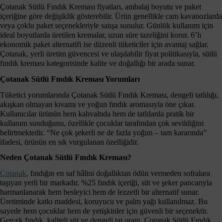
Çotanak Sütlü Fındık Kreması fiyatları, ambalaj boyutu ve paket
içeriğine göre değişiklik gösterebilir. Ürün genellikle cam kavanozlarda
veya çoklu paket seçenekleriyle satışa sunulur. Günlük kullanım için
ideal boyutlarda üretilen kremalar, uzun süre tazeliğini korur. 6’lı
ekonomik paket alternatifi ise düzenli tüketiciler için avantaj sağlar.
Çotanak, yerli üretim güvencesi ve ulaşılabilir fiyat politikasıyla, sütlü
fındık kreması kategorisinde kalite ve doğallığı bir arada sunar.
Çotanak Sütlü Fındık Kreması Yorumları
Tüketici yorumlarında Çotanak Sütlü Fındık Kreması, dengeli tatlılığı,
akışkan olmayan kıvamı ve yoğun fındık aromasıyla öne çıkar.
Kullanıcılar ürünün hem kahvaltıda hem de tatlılarda pratik bir
kullanım sunduğunu, özellikle çocuklar tarafından çok sevildiğini
belirtmektedir. “Ne çok şekerli ne de fazla yoğun – tam kararında”
ifadesi, ürünün en sık vurgulanan özelliğidir.
Neden Çotanak Sütlü Fındık Kreması?
Çotanak
, fındığın en saf hâlini doğallıktan ödün vermeden sofralara
taşıyan yerli bir markadır. %25 fındık içeriği, süt ve şeker pancarıyla
harmanlanarak hem besleyici hem de lezzetli bir alternatif sunar.
Üretiminde katkı maddesi, koruyucu ve palm yağı kullanılmaz. Bu
sayede hem çocuklar hem de yetişkinler için güvenli bir seçenektir.
Gerçek fındık, kaliteli süt ve dengeli tat oranı, Çotanak Sütlü Fındık