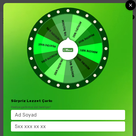
+90 850 346 52 00
Blog
0
50₺ İNDİRİM
150₺ İNDİRİM
500₺ İNDİRİM
Sütlü Fındık Kreması
300₺ İNDİRİM
100₺ İNDİRİM
Sıralama
Filtreleme
100₺ İNDİRİM
300₺ İNDİRİM
500₺ İNDİRİM
150₺ İNDİRİM
50₺ İNDİRİM
yeni
ürün
Sürpriz Lezzet Çarkı
Hediye çarkımız sizi bekliyor!
Çotanak 350 Gr Sütlü Fındık Kreması %25 Fındık