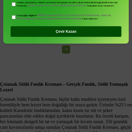
₺199,00
Tanıtım, pazarlama, reklam ve benzeri amaçlarla tarafıma ticari elektronik ileti gönderilmesine izin
Elektronik Ticari İleti Aydınlatma Metni
veriyorum.
'ni okudum onay veriyorum.
KVKK kapsamında tarafınızca korunmasını, sms ve
Paylaştığım bilgilerin
WhatsApp üzerinden bilgilendirmeleri almayı
kabul ediyorum.
Çevir Kazan
1
Çotanak Sütlü Fındık Kreması – Gerçek Fındık, Sütlü Yumuşak
Lezzet
Çotanak Sütlü Fındık Kreması, hiçbir katkı maddesi içermeyen özel
formülüyle hem lezzet hem doğallığı bir araya getirir. Ürünün %25’i en
kaliteli Karadeniz fındıklarından, kalan kısmı ise süt ve şeker
pancarından elde edilen doğal içeriklerle hazırlanır. Bu özenli karışım,
her lokmada dengeli bir tat ve yumuşak bir kıvam sunar. 350 gramlık
cam kavanozlarda satışa sunulan Çotanak Sütlü Fındık Kreması, güçlü