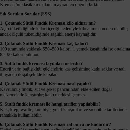
Kreması’nı klasik kremalardan ayıran en önemli farktır.
Sık Sorulan Sorular (SSS)
1. Çotanak Sütlü Fındık Kreması kilo aldırır mı?
Aşırı tüketildiğinde kalori içeriği nedeniyle kilo alımına neden olabilir;
ancak ölçülü tüketildiğinde sağlıklı enerji kaynağıdır.
2. Çotanak Sütlü Fındık Kreması kaç kalori?
100 gramında yaklaşık 550–580 kalori, 1 yemek kaşığında ise ortalama
85–90 kalori bulunur.
3. Sütlü fındık kreması faydaları nelerdir?
Enerji verir, bağışıklığı güçlendirir, kas gelişimine katkı sağlar ve tatlı
ihtiyacını doğal şekilde karşılar.
4. Çotanak Sütlü Fındık Kreması nasıl yapılır?
Kavrulmuş fındık, süt ve şeker pancarından elde edilen doğal
malzemelerle karıştırılır; katkı maddesi içermez.
5. Sütlü fındık kreması ile hangi tarifler yapılabilir?
Kek, krep, waffle, kurabiye, yulaf karışımları ve smoothie tariflerinde
rahatlıkla kullanılabilir.
6. Çotanak Sütlü Fındık Kreması raf ömrü ne kadardır?
Doğal içeriği sayesinde uzun süre tazeliğini korur; serin ve kuru yerde