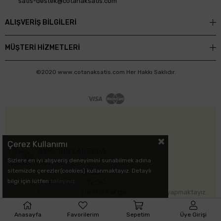
satis-destek@cotanaksatis.com
ALIŞVERİŞ BİLGİLERİ
MÜŞTERİ HİZMETLERİ
©2020 www.cotanaksatis.com Her Hakkı Saklıdır.
Çerez Kullanımı
AYNI GÜN KARGODA
Sizlere en iyi alışveriş deneyimini sunabilmek adına
Siparişlerinizi
sitemizde çerezler(cookies) kullanmaktayız. Detaylı
16:00
Hafta içi saat
'ya kadar
bilgi için lütfen
tıklayınız.
12:00
Cumartesi saat
'ye kadar
yurtiçi kargo
Paketleyerek
ile gönderim yapmaktayız.
Pazar günleri ve resmi tatillerde kapalıyız.
Anasayfa
Favorilerim
Sepetim
Üye Girişi