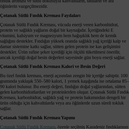
fındık aroması ve sütlü dokusuyla kahvaltıların, tatlıların ve ara
öğünlerin vazgeçilmezidir.
Çotanak Sütlü Fındık Kreması Faydaları
Çotanak Sütlü Fındık Kreması, vücuda enerji veren karbonhidrat,
protein ve sağlıklı yağların doğal bir kaynağıdır. İçeriğindeki E
vitamini, kalsiyum ve magnezyum hem bağışıklık hem de kemik
sağlığını destekler. Fındığın yüksek oranda sağlıklı yağ içeriği kalp ve
damar sistemine katkı sağlar, sütten gelen protein ise kas gelişimini
destekler. Ürün rafine şeker içerdiği için ölçülü tüketilmesi önerilir,
ancak içerdiği doğal besin değerleri sayesinde gün boyu enerji sağlar.
Çotanak Sütlü Fındık Kreması Kalori ve Besin Değeri
Bu özel fındık kreması, enerji açısından zengin bir içeriğe sahiptir. 100
gramında yaklaşık 550–580 kalori, 1 yemek kaşığında ise ortalama 85–
90 kalori bulunur. Bu enerji değeri, fındığın doğal yağlarından, sütten
gelen karbonhidratlardan ve proteinlerden oluşur. Çotanak Sütlü Fındık
Kreması, karbonhidrat, sağlıklı yağ ve protein bakımından dengeli bir
ürün olduğu için kahvaltılarda veya ara öğünlerde uzun süreli tokluk
sağlar.
Çotanak Sütlü Fındık Kreması Yapımı
Çotanak Sütlü Fındık Kreması
, özenle seçilmiş Karadeniz fındıklarının