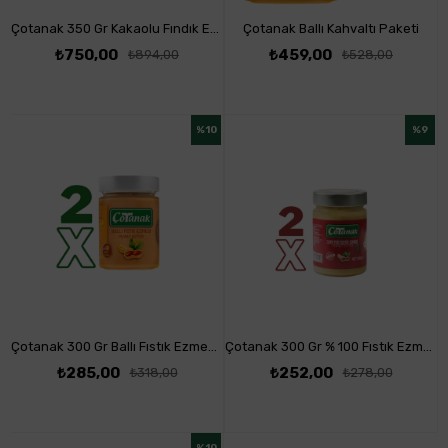
Çotanak 350 Gr Kakaolu Fındık Ezmesi %20 Fındık 6'lı Paket
Çotanak Ballı Kahvaltı Paketi
₺750,00
₺459,00
₺894,00
₺528,00
%10
%9
Çotanak 300 Gr Ballı Fıstık Ezmesi 2'li Paket
Çotanak 300 Gr % 100 Fıstık Ezmesi 2'li Paket
₺285,00
₺252,00
₺318,00
₺278,00