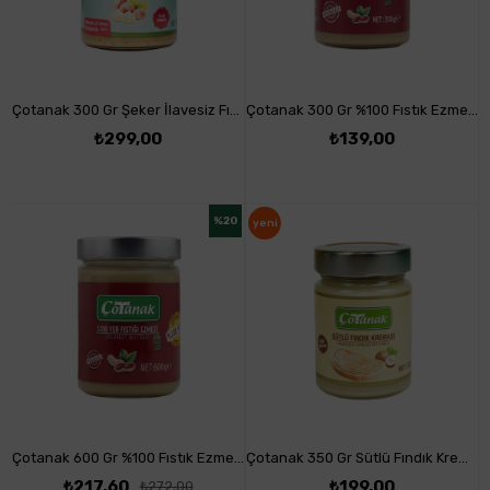
Çotanak 300 Gr Şeker İlavesiz Fındık Ezmesi
Çotanak 300 Gr %100 Fıstık Ezmesi
₺299,00
₺139,00
%20
yeni
ürün
Çotanak 600 Gr %100 Fıstık Ezmesi
Çotanak 350 Gr Sütlü Fındık Kreması %25 Fındık
₺217,60
₺199,00
₺272,00