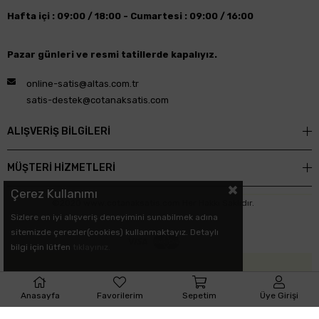
Hafta içi : 09:00 / 18:00 -
Cumartesi : 09:00 / 16:00
Pazar günleri ve resmi tatillerde kapalıyız.
online-satis@altas.com.tr
satis-destek@cotanaksatis.com
ALIŞVERİŞ BİLGİLERİ
MÜŞTERİ HİZMETLERİ
Çerez Kullanımı
©2020 www.cotanaksatis.com Her Hakkı Saklıdır.
Sizlere en iyi alışveriş deneyimini sunabilmek adına
sitemizde çerezler(cookies) kullanmaktayız. Detaylı
bilgi için lütfen
tıklayınız.
Anasayfa
Favorilerim
Sepetim
Üye Girişi