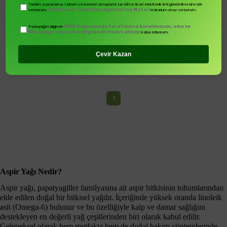
₺89,00
₺209,00
₺250,00
Tanıtım, pazarlama, reklam ve benzeri amaçlarla tarafıma ticari elektronik ileti gönderilmesine izin
Elektronik Ticari İleti Aydınlatma Metni
veriyorum.
'ni okudum onay veriyorum.
KVKK kapsamında tarafınızca korunmasını, sms ve
Paylaştığım bilgilerin
WhatsApp üzerinden bilgilendirmeleri almayı
kabul ediyorum.
Çevir Kazan
1
Aspir Yağı Nedir?
Aspir yağı, papatyagiller familyasına ait aspir bitkisinin tohumlarından
elde edilen doğal bir bitkisel yağdır. İçeriğinde yüksek oranda linoleik
asit (Omega-6) bulunur ve bu özelliğiyle kalp ve damar sağlığını
destekleyen en değerli yağ çeşitlerinden biri olarak kabul edilir.
Geleneksel olarak hem mutfakta hem de doğal bakım yöntemlerinde