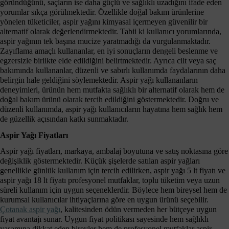
göründüğünü, saçların ise daha güçlü ve sağlıklı uzadığını ifade eden
yorumlar sıkça görülmektedir. Özellikle doğal bakım ürünlerine
yönelen tüketiciler, aspir yağını kimyasal içermeyen güvenilir bir
alternatif olarak değerlendirmektedir. Tabii ki kullanıcı yorumlarında,
aspir yağının tek başına mucize yaratmadığı da vurgulanmaktadır.
Zayıflama amaçlı kullananlar, en iyi sonuçların dengeli beslenme ve
egzersizle birlikte elde edildiğini belirtmektedir. Ayrıca cilt veya saç
bakımında kullananlar, düzenli ve sabırlı kullanımda faydalarının daha
belirgin hale geldiğini söylemektedir. Aspir yağı kullananların
deneyimleri, ürünün hem mutfakta sağlıklı bir alternatif olarak hem de
doğal bakım ürünü olarak tercih edildiğini göstermektedir. Doğru ve
düzenli kullanımda, aspir yağı kullanıcıların hayatına hem sağlık hem
de güzellik açısından katkı sunmaktadır.
Aspir Yağı Fiyatları
Aspir yağı fiyatları, markaya, ambalaj boyutuna ve satış noktasına göre
değişiklik göstermektedir. Küçük şişelerde satılan aspir yağları
genellikle günlük kullanım için tercih edilirken, aspir yağı 5 lt fiyatı ve
aspir yağı 18 lt fiyatı profesyonel mutfaklar, toplu tüketim veya uzun
süreli kullanım için uygun seçeneklerdir. Böylece hem bireysel hem de
kurumsal kullanıcılar ihtiyaçlarına göre en uygun ürünü seçebilir.
Çotanak aspir yağı
, kalitesinden ödün vermeden her bütçeye uygun
fiyat avantajı sunar. Uygun fiyat politikası sayesinde hem sağlıklı
yaşamına dikkat eden bireyler hem de profesyonel mutfaklar aspir