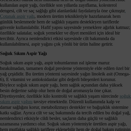
kullanılan aspir yağı, özellikle son yıllarda zayıflama, kolesterol
dengesi, cilt ve saç sağlığı gibi alanlardaki faydalarıyla öne çıkmıştır
.
Çotanak aspir yağı
, modern üretim teknikleriyle hazırlanarak hem
günlük beslenmede hem de sağlıklı yaşamı destekleyen tariflerde
güvenle kullanılabilir. Hafif yapısı sayesinde yemeklere ağırlık katmaz;
özellikle salatalar, soğuk yemekler ve diyet menüleri için ideal bir
tercihtir. Ayrıca nemlendirici etkisi sayesinde cilt bakımında da
kullanılabilmesi, aspir yağını çok yönlü bir ürün haline getirir.
Soğuk Sıkım Aspir Yağı
Soğuk sıkım aspir yağı, aspir tohumlarının ısıl işleme maruz
bırakılmadan, tamamen doğal presleme yöntemiyle elde edilen özel bir
yağ çeşididir. Bu üretim yöntemi sayesinde yağın linoleik asit (Omega-
6), E vitamini ve antioksidanlar gibi değerli bileşenleri korunur.
Böylece soğuk sıkım aspir yağı, hem sağlık açısından daha yüksek
besin değerine sahip olur hem de doğal aromasıyla öne çıkar.
Diyetisyenler, özellikle kilo kontrolü ve sağlıklı yaşam sürecinde
soğuk
sıkım aspir yağını
tavsiye etmektedir. Düzenli kullanımda kalp ve
damar sağlığını korur, metabolizmayı destekler ve bağışıklık sistemine
katkı sağlar. Ayrıca cilt ve saç bakımında da tercih edilen bu doğal yağ,
nemlendirici etkisiyle cildi besler, saçların daha güçlü ve sağlıklı
uzamasına yardımcı olur. Soğuk sıkım yöntemiyle üretilen aspir yağı,
hem mutfakta sağlıklı tariflere eklenebilir hem de doğal bakım rutininin