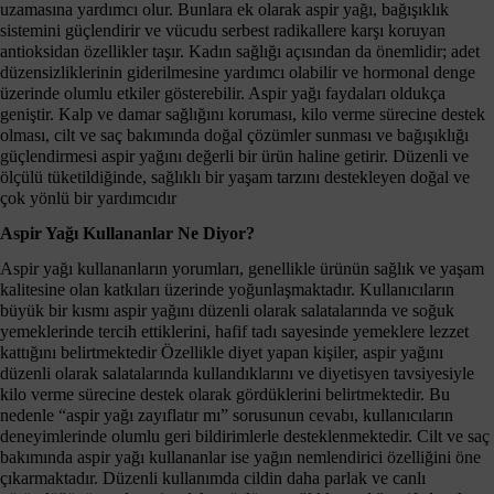
uzamasına yardımcı olur. Bunlara ek olarak aspir yağı, bağışıklık
sistemini güçlendirir ve vücudu serbest radikallere karşı koruyan
antioksidan özellikler taşır. Kadın sağlığı açısından da önemlidir; adet
düzensizliklerinin giderilmesine yardımcı olabilir ve hormonal denge
üzerinde olumlu etkiler gösterebilir. Aspir yağı faydaları oldukça
geniştir. Kalp ve damar sağlığını koruması, kilo verme sürecine destek
olması, cilt ve saç bakımında doğal çözümler sunması ve bağışıklığı
güçlendirmesi aspir yağını değerli bir ürün haline getirir. Düzenli ve
ölçülü tüketildiğinde, sağlıklı bir yaşam tarzını destekleyen doğal ve
çok yönlü bir yardımcıdır
Aspir Yağı Kullananlar Ne Diyor?
Aspir yağı kullananların yorumları, genellikle ürünün sağlık ve yaşam
kalitesine olan katkıları üzerinde yoğunlaşmaktadır. Kullanıcıların
büyük bir kısmı aspir yağını düzenli olarak salatalarında ve soğuk
yemeklerinde tercih ettiklerini, hafif tadı sayesinde yemeklere lezzet
kattığını belirtmektedir Özellikle diyet yapan kişiler, aspir yağını
düzenli olarak salatalarında kullandıklarını ve diyetisyen tavsiyesiyle
kilo verme sürecine destek olarak gördüklerini belirtmektedir. Bu
nedenle “aspir yağı zayıflatır mı” sorusunun cevabı, kullanıcıların
deneyimlerinde olumlu geri bildirimlerle desteklenmektedir. Cilt ve saç
bakımında aspir yağı kullananlar ise yağın nemlendirici özelliğini öne
çıkarmaktadır. Düzenli kullanımda cildin daha parlak ve canlı