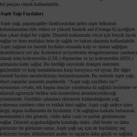
bir parçası olarak kullanılabilir.
Aspir Yağı Faydaları
Aspir yağı, papatyagiller familyasından gelen aspir bitkisinin
tohumlarından elde edilen ve yüksek linoleik asit (Omega-6) içeriğiyle
öne çıkan doğal bir yağdır. Düzenli kullanımda vücut için birçok fayda
sağlar ve hem mutfakta hem de sağlık ve bakım alanında kullanılabilir.
Aspir yağının en önemli faydaları arasında kalp ve damar sağlığını
desteklemesi yer alır. Kolesterol seviyelerinin dengelenmesine yardımcı
olarak kötü kolesterolün (LDL) düşmesine ve iyi kolesterolün (HDL)
artmasına katkı sağlar. Bu özelliği sayesinde dolaşım sistemini
güçlendirir ve kalp hastalıklarına karşı koruyucu rol oynar. Bir diğer
önemli faydası metabolizmayı hızlandırmasıdır. Bu nedenle aspir yağı,
diyet yapanlar arasında popülerdir. “Aspir yağı zayıflatır mı?”
sorusunun cevabı, tek başına mucize yaratmasa da sağlıklı beslenme ve
düzenli egzersizle birlikte kilo kontrolünü destekleyebileceği
yönündedir. Özellikle salatalara eklenerek kullanıldığında yağ
yakımına yardımcı olur ve tokluk hissi sağlar. Aspir yağı sadece içten
değil, dıştan kullanımda da faydalıdır. Cilt sağlığına katkıda bulunarak
nemlendirici etki gösterir, cildin daha canlı ve parlak görünmesini
sağlar. Düzenli uygulandığında kuruluğu önler, cildi besler ve daha
pürüzsüz bir görünüm sunar. Aspir yağı saç için de faydalıdır; saç
köklerini besler, dökülmeleri azaltır ve saçların daha güçlü ve sağlıklı