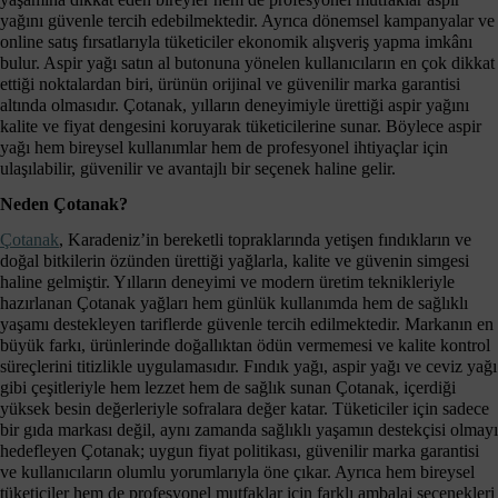
yağını güvenle tercih edebilmektedir. Ayrıca dönemsel kampanyalar ve
online satış fırsatlarıyla tüketiciler ekonomik alışveriş yapma imkânı
bulur. Aspir yağı satın al butonuna yönelen kullanıcıların en çok dikkat
ettiği noktalardan biri, ürünün orijinal ve güvenilir marka garantisi
altında olmasıdır. Çotanak, yılların deneyimiyle ürettiği aspir yağını
kalite ve fiyat dengesini koruyarak tüketicilerine sunar. Böylece aspir
yağı hem bireysel kullanımlar hem de profesyonel ihtiyaçlar için
ulaşılabilir, güvenilir ve avantajlı bir seçenek haline gelir.
Neden Çotanak?
Çotanak
, Karadeniz’in bereketli topraklarında yetişen fındıkların ve
doğal bitkilerin özünden ürettiği yağlarla, kalite ve güvenin simgesi
haline gelmiştir. Yılların deneyimi ve modern üretim teknikleriyle
hazırlanan Çotanak yağları hem günlük kullanımda hem de sağlıklı
yaşamı destekleyen tariflerde güvenle tercih edilmektedir. Markanın en
büyük farkı, ürünlerinde doğallıktan ödün vermemesi ve kalite kontrol
süreçlerini titizlikle uygulamasıdır. Fındık yağı, aspir yağı ve ceviz yağı
gibi çeşitleriyle hem lezzet hem de sağlık sunan Çotanak, içerdiği
yüksek besin değerleriyle sofralara değer katar. Tüketiciler için sadece
bir gıda markası değil, aynı zamanda sağlıklı yaşamın destekçisi olmayı
hedefleyen Çotanak; uygun fiyat politikası, güvenilir marka garantisi
ve kullanıcıların olumlu yorumlarıyla öne çıkar. Ayrıca hem bireysel
tüketiciler hem de profesyonel mutfaklar için farklı ambalaj seçenekleri