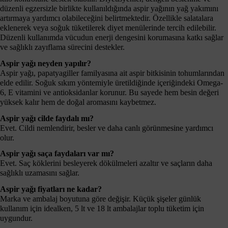
düzenli egzersizle birlikte kullanıldığında aspir yağının yağ yakımını
artırmaya yardımcı olabileceğini belirtmektedir. Özellikle salatalara
eklenerek veya soğuk tüketilerek diyet menülerinde tercih edilebilir.
Düzenli kullanımda vücudun enerji dengesini korumasına katkı sağlar
ve sağlıklı zayıflama sürecini destekler.
Aspir yağı neyden yapılır?
Aspir yağı, papatyagiller familyasına ait aspir bitkisinin tohumlarından
elde edilir. Soğuk sıkım yöntemiyle üretildiğinde içeriğindeki Omega-
6, E vitamini ve antioksidanlar korunur. Bu sayede hem besin değeri
yüksek kalır hem de doğal aromasını kaybetmez.
Aspir yağı cilde faydalı mı?
Evet. Cildi nemlendirir, besler ve daha canlı görünmesine yardımcı
olur.
Aspir yağı saça faydaları var mı?
Evet. Saç köklerini besleyerek dökülmeleri azaltır ve saçların daha
sağlıklı uzamasını sağlar.
Aspir yağı fiyatları ne kadar?
Marka ve ambalaj boyutuna göre değişir. Küçük şişeler günlük
kullanım için idealken, 5 lt ve 18 lt ambalajlar toplu tüketim için
uygundur.