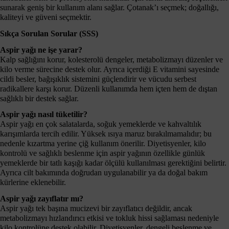
sunarak geniş bir kullanım alanı sağlar. Çotanak’ı seçmek; doğallığı,
kaliteyi ve güveni seçmektir.
Sıkça Sorulan Sorular (SSS)
Aspir yağı ne işe yarar?
Kalp sağlığını korur, kolesterolü dengeler, metabolizmayı düzenler ve
kilo verme sürecine destek olur. Ayrıca içerdiği E vitamini sayesinde
cildi besler, bağışıklık sistemini güçlendirir ve vücudu serbest
radikallere karşı korur. Düzenli kullanımda hem içten hem de dıştan
sağlıklı bir destek sağlar.
Aspir yağı nasıl tüketilir?
Aspir yağı en çok salatalarda, soğuk yemeklerde ve kahvaltılık
karışımlarda tercih edilir. Yüksek ısıya maruz bırakılmamalıdır; bu
nedenle kızartma yerine çiğ kullanım önerilir. Diyetisyenler, kilo
kontrolü ve sağlıklı beslenme için aspir yağının özellikle günlük
yemeklerde bir tatlı kaşığı kadar ölçülü kullanılması gerektiğini belirtir.
Ayrıca cilt bakımında doğrudan uygulanabilir ya da doğal bakım
kürlerine eklenebilir.
Aspir yağı zayıflatır mı?
Aspir yağı tek başına mucizevi bir zayıflatıcı değildir, ancak
metabolizmayı hızlandırıcı etkisi ve tokluk hissi sağlaması nedeniyle
kilo kontrolüne destek olabilir. Diyetisyenler, dengeli beslenme ve