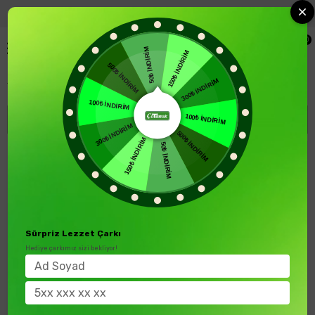
+90 850 346 52 00
Blog
0
50₺ İNDİRİM
500₺ İNDİRİM
150₺ İNDİRİM
Aspir Yağı
100₺ İNDİRİM
300₺ İNDİRİM
Sıralama
Filtreleme
300₺ İNDİRİM
100₺ İNDİRİM
150₺ İNDİRİM
500₺ İNDİRİM
50₺ İNDİRİM
%16
yeni
yeni
ürün
ürün
Sürpriz Lezzet Çarkı
Hediye çarkımız sizi bekliyor!
Çotanak 250 ml Soğuk Sıkım Aspir Yağı Cam Şişe
Çotanak 1 L Soğuk Sıkım Aspir Yağı