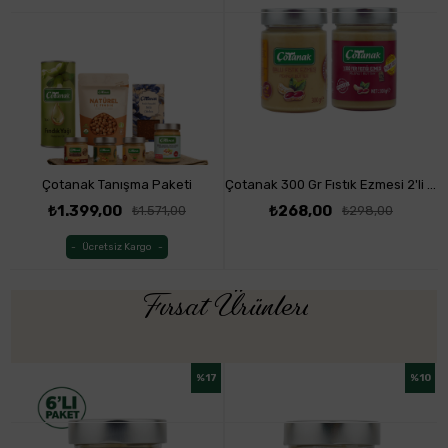
Çotanak Tanışma Paketi
Çotanak 300 Gr Fıstık Ezmesi 2'li Paket
₺1.399,00
₺268,00
₺1.571,00
₺298,00
Ücretsiz Kargo
Fırsat Ürünleri
%17
%10