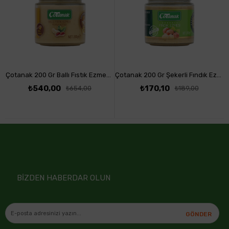
Çotanak 200 Gr Ballı Fıstık Ezmesi 6'Lı Paket
Çotanak 200 Gr Şekerli Fındık Ezmesi
₺540,00
₺170,10
₺654,00
₺189,00
BİZDEN HABERDAR OLUN
GÖNDER