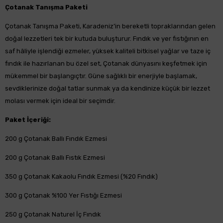
Çotanak Tanışma Paketi
Çotanak Tanışma Paketi, Karadeniz’in bereketli topraklarından gelen
doğal lezzetleri tek bir kutuda buluşturur. Fındık ve yer fıstığının en
saf hâliyle işlendiği ezmeler, yüksek kaliteli bitkisel yağlar ve taze iç
fındık ile hazırlanan bu özel set, Çotanak dünyasını keşfetmek için
mükemmel bir başlangıçtır. Güne sağlıklı bir enerjiyle başlamak,
sevdiklerinize doğal tatlar sunmak ya da kendinize küçük bir lezzet
molası vermek için ideal bir seçimdir.
Paket İçeriği:
200 g Çotanak Ballı Fındık Ezmesi
200 g Çotanak Ballı Fıstık Ezmesi
350 g Çotanak Kakaolu Fındık Ezmesi (%20 Fındık)
300 g Çotanak %100 Yer Fıstığı Ezmesi
250 g Çotanak Naturel İç Fındık