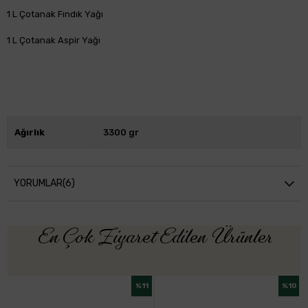
1 L Çotanak Fındık Yağı
1 L Çotanak Aspir Yağı
Ağırlık
3300 gr
YORUMLAR
(6)
En Çok Ziyaret Edilen Ürünler
%11
%10