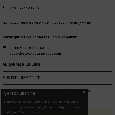
+90 535 662 13 53
Hafta içi : 09:00 / 18:00 -
Cumartesi : 09:00 / 16:00
Pazar günleri ve resmi tatillerde kapalıyız.
online-satis@altas.com.tr
satis-destek@cotanaksatis.com
ALIŞVERİŞ BİLGİLERİ
MÜŞTERİ HİZMETLERİ
©2020 www.cotanaksatis.com Her Hakkı Saklıdır.
Çerez Kullanımı
Sizlere en iyi alışveriş deneyimini sunabilmek adına
sitemizde çerezler(cookies) kullanmaktayız. Detaylı
bilgi için lütfen
tıklayınız.